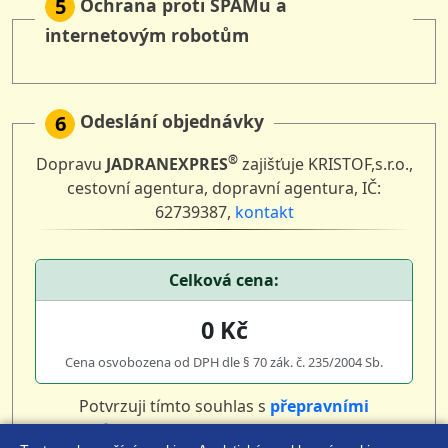
Ochrana proti SPAMu a
5
internetovým robotům
Odeslání objednávky
6
®
Dopravu
JADRANEXPRES
zajišťuje KRISTOF,s.r.o.,
cestovní agentura, dopravní agentura, IČ:
62739387,
kontakt
Celková cena:
0 Kč
Cena osvobozena od DPH dle § 70 zák. č. 235/2004 Sb.
Potvrzuji tímto souhlas s
přepravními
podmínkami
(
)
zásady ochrany osobních údajů